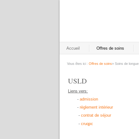
Accueil
Offres de soins
Vous êtes ici :
Offres de soins
»
Soins de longue
USLD
Liens vers:
-
admission
-
règlement intérieur
-
contrat de séjour
-
cruqpc